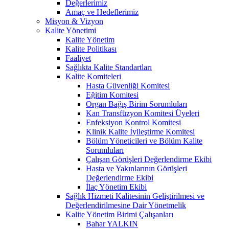
Değerlerimiz
Amaç ve Hedeflerimiz
Misyon & Vizyon
Kalite Yönetimi
Kalite Yönetim
Kalite Politikası
Faaliyet
Sağlıkta Kalite Standartları
Kalite Komiteleri
Hasta Güvenliği Komitesi
Eğitim Komitesi
Organ Bağış Birim Sorumluları
Kan Transfüzyon Komitesi Üyeleri
Enfeksiyon Kontrol Komitesi
Klinik Kalite İyileştirme Komitesi
Bölüm Yöneticileri ve Bölüm Kalite
Sorumluları
Çalışan Görüşleri Değerlendirme Ekibi
Hasta ve Yakınlarının Görüşleri
Değerlendirme Ekibi
İlaç Yönetim Ekibi
Sağlık Hizmeti Kalitesinin Geliştirilmesi ve
Değerlendirilmesine Dair Yönetmelik
Kalite Yönetim Birimi Çalışanları
Bahar YALKIN