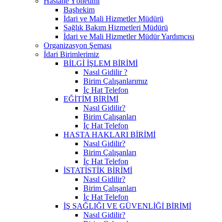
Hastane Yönetimi
Başhekim
İdari ve Mali Hizmetler Müdürü
Sağlık Bakım Hizmetleri Müdürü
İdari ve Mali Hizmetler Müdür Yardımcısı
Organizasyon Şeması
İdari Birimlerimiz
BİLGİ İŞLEM BİRİMİ
Nasıl Gidilir ?
Birim Çalışanlarımız
İç Hat Telefon
EĞİTİM BİRİMİ
Nasıl Gidilir?
Birim Çalışanları
İç Hat Telefon
HASTA HAKLARI BİRİMİ
Nasıl Gidilir?
Birim Çalışanları
İç Hat Telefon
İSTATİSTİK BİRİMİ
Nasıl Gidilir?
Birim Çalışanları
İç Hat Telefon
İŞ SAĞLIĞI VE GÜVENLİĞİ BİRİMİ
Nasıl Gidilir?