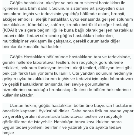
Göğüs hastalıkları akciğer ve solunum sistemi hastalıkları ile
ilgilenen ana bilim dalıdır. Solunum sistemine ait şikayetleri olan
hastaların teşhis ve tedavisinin yapıldığı bölümde astım, bronşit,
akciğer embolisi, alerjik hastalıklar, uyku esnasında gelişen solunum
bozuklukları, tüberküloz, zatürre, kronik obstrüktif akciğer hastalığı
(KOAH) ve sigara bağımlılığı ile buna bağlı olarak gelişen hastalıklar
tedavi edilir. Tedavi sürecinde göğüs hastalıkları hekimleri,
multidisipliner yaklaşım ile çalışarak, gerekli durumlarda diğer
birimler ile konsülte haldedirler.
Göğüs Hastalıkları bölümünde hastalıkların tanı ve tedavisinde,
gerekli hallerde laboratuvar testleri, ileri radyolojik görüntüleme
tetkikleri, solunum fonksiyon testleri, alerji testleri, difüzyon testi gibi
pek çok farklı tanı yöntemi kullanılır. Öte yandan solunum nedeniyle
gelişen uyku bozukluklarının teşhis ve tedavisi için uyku laboratuvarı
ve çeşitli hastalıkların tanısında ileri seviye görüntüleme
hizmetlerinin sunulduğu bronkoskopi ünitesi de bölüm hekimlerince
kullanılmaktadır.
Uzman hekim, göğüs hastalıkları bölümüne başvuran hastaların
öncelikle kapsamlı öyküsünü dinler. Daha sonra fizik muayene yapar
ve gerekli görülen durumlarda laboratuvar testleri ve radyolojik
görüntüleme de isteyebilir. Hastalığın tanısı koyulduktan sonra
uygun tedavi yöntemi belirlenir ve yatarak ya da ayakta tedavi
başlar.