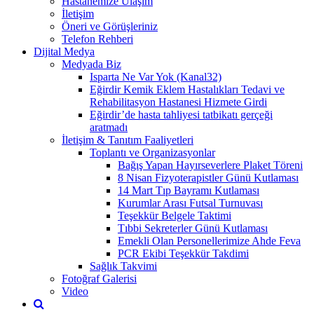
Hastanemize Ulaşım
İletişim
Öneri ve Görüşleriniz
Telefon Rehberi
Dijital Medya
Medyada Biz
Isparta Ne Var Yok (Kanal32)
Eğirdir Kemik Eklem Hastalıkları Tedavi ve
Rehabilitasyon Hastanesi Hizmete Girdi
Eğirdir’de hasta tahliyesi tatbikatı gerçeği
aratmadı
İletişim & Tanıtım Faaliyetleri
Toplantı ve Organizasyonlar
Bağış Yapan Hayırseverlere Plaket Töreni
8 Nisan Fizyoterapistler Günü Kutlaması
14 Mart Tıp Bayramı Kutlaması
Kurumlar Arası Futsal Turnuvası
Teşekkür Belgele Taktimi
Tıbbi Sekreterler Günü Kutlaması
Emekli Olan Personellerimize Ahde Feva
PCR Ekibi Teşekkür Takdimi
Sağlık Takvimi
Fotoğraf Galerisi
Video