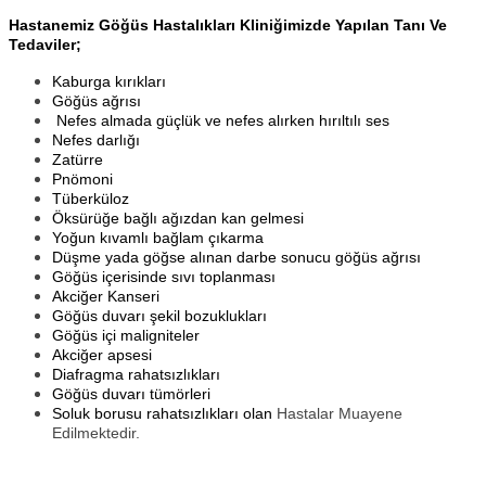
Hastanemiz Göğüs Hastalıkları Kliniğimizde Yapılan Tanı Ve
Tedaviler;
Kaburga kırıkları
Göğüs ağrısı
Nefes almada güçlük ve nefes alırken hırıltılı ses
Nefes darlığı
Zatürre
Pnömoni
Tüberküloz
Öksürüğe bağlı ağızdan kan gelmesi
Yoğun kıvamlı bağlam çıkarma
Düşme yada göğse alınan darbe sonucu göğüs ağrısı
Göğüs içerisinde sıvı toplanması
Akciğer Kanseri
Göğüs duvarı şekil bozuklukları
Göğüs içi maligniteler
Akciğer apsesi
Diafragma rahatsızlıkları
Göğüs duvarı tümörleri
Soluk borusu rahatsızlıkları olan
Hastalar Muayene
Edilmektedir.