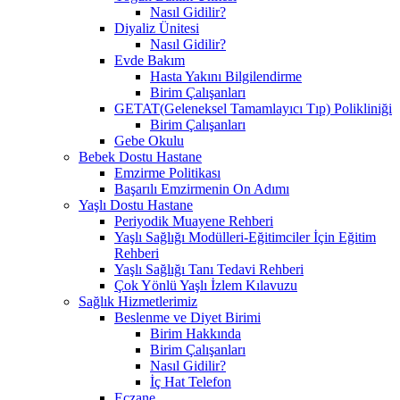
Nasıl Gidilir?
Diyaliz Ünitesi
Nasıl Gidilir?
Evde Bakım
Hasta Yakını Bilgilendirme
Birim Çalışanları
GETAT(Geleneksel Tamamlayıcı Tıp) Polikliniği
Birim Çalışanları
Gebe Okulu
Bebek Dostu Hastane
Emzirme Politikası
Başarılı Emzirmenin On Adımı
Yaşlı Dostu Hastane
Periyodik Muayene Rehberi
Yaşlı Sağlığı Modülleri-Eğitimciler İçin Eğitim
Rehberi
Yaşlı Sağlığı Tanı Tedavi Rehberi
Çok Yönlü Yaşlı İzlem Kılavuzu
Sağlık Hizmetlerimiz
Beslenme ve Diyet Birimi
Birim Hakkında
Birim Çalışanları
Nasıl Gidilir?
İç Hat Telefon
Eczane