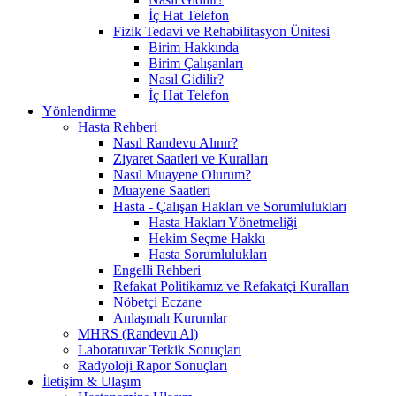
İç Hat Telefon
Fizik Tedavi ve Rehabilitasyon Ünitesi
Birim Hakkında
Birim Çalışanları
Nasıl Gidilir?
İç Hat Telefon
Yönlendirme
Hasta Rehberi
Nasıl Randevu Alınır?
Ziyaret Saatleri ve Kuralları
Nasıl Muayene Olurum?
Muayene Saatleri
Hasta - Çalışan Hakları ve Sorumlulukları
Hasta Hakları Yönetmeliği
Hekim Seçme Hakkı
Hasta Sorumlulukları
Engelli Rehberi
Refakat Politikamız ve Refakatçi Kuralları
Nöbetçi Eczane
Anlaşmalı Kurumlar
MHRS (Randevu Al)
Laboratuvar Tetkik Sonuçları
Radyoloji Rapor Sonuçları
İletişim & Ulaşım