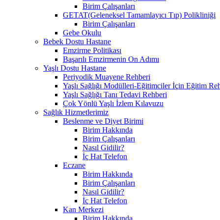
Birim Çalışanları
GETAT(Geleneksel Tamamlayıcı Tıp) Polikliniği
Birim Çalışanları
Gebe Okulu
Bebek Dostu Hastane
Emzirme Politikası
Başarılı Emzirmenin On Adımı
Yaşlı Dostu Hastane
Periyodik Muayene Rehberi
Yaşlı Sağlığı Modülleri-Eğitimciler İçin Eğitim Re
Yaşlı Sağlığı Tanı Tedavi Rehberi
Çok Yönlü Yaşlı İzlem Kılavuzu
Sağlık Hizmetlerimiz
Beslenme ve Diyet Birimi
Birim Hakkında
Birim Çalışanları
Nasıl Gidilir?
İç Hat Telefon
Eczane
Birim Hakkında
Birim Çalışanları
Nasıl Gidilir?
İç Hat Telefon
Kan Merkezi
Birim Hakkında