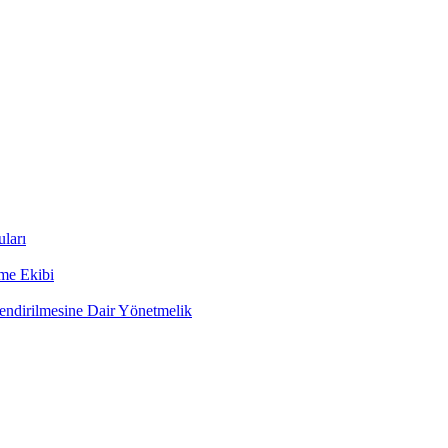
ları
rme Ekibi
lendirilmesine Dair Yönetmelik