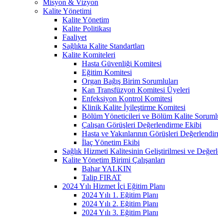
Misyon & Vizyon
Kalite Yönetimi
Kalite Yönetim
Kalite Politikası
Faaliyet
Sağlıkta Kalite Standartları
Kalite Komiteleri
Hasta Güvenliği Komitesi
Eğitim Komitesi
Organ Bağış Birim Sorumluları
Kan Transfüzyon Komitesi Üyeleri
Enfeksiyon Kontrol Komitesi
Klinik Kalite İyileştirme Komitesi
Bölüm Yöneticileri ve Bölüm Kalite Sorumlu
Çalışan Görüşleri Değerlendirme Ekibi
Hasta ve Yakınlarının Görüşleri Değerlendi
İlaç Yönetim Ekibi
Sağlık Hizmeti Kalitesinin Geliştirilmesi ve Değer
Kalite Yönetim Birimi Çalışanları
Bahar YALKIN
Talip FIRAT
2024 Yılı Hizmet İçi Eğitim Planı
2024 Yılı 1. Eğitim Planı
2024 Yılı 2. Eğitim Planı
2024 Yılı 3. Eğitim Planı