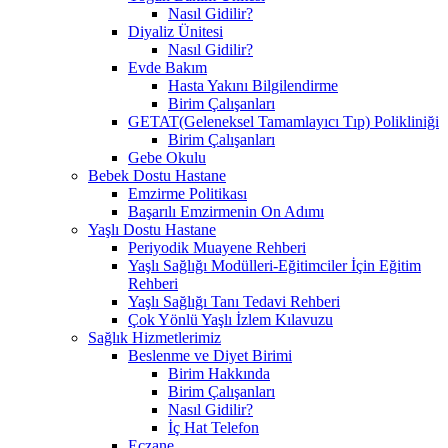
Nasıl Gidilir?
Diyaliz Ünitesi
Nasıl Gidilir?
Evde Bakım
Hasta Yakını Bilgilendirme
Birim Çalışanları
GETAT(Geleneksel Tamamlayıcı Tıp) Polikliniği
Birim Çalışanları
Gebe Okulu
Bebek Dostu Hastane
Emzirme Politikası
Başarılı Emzirmenin On Adımı
Yaşlı Dostu Hastane
Periyodik Muayene Rehberi
Yaşlı Sağlığı Modülleri-Eğitimciler İçin Eğitim
Rehberi
Yaşlı Sağlığı Tanı Tedavi Rehberi
Çok Yönlü Yaşlı İzlem Kılavuzu
Sağlık Hizmetlerimiz
Beslenme ve Diyet Birimi
Birim Hakkında
Birim Çalışanları
Nasıl Gidilir?
İç Hat Telefon
Eczane