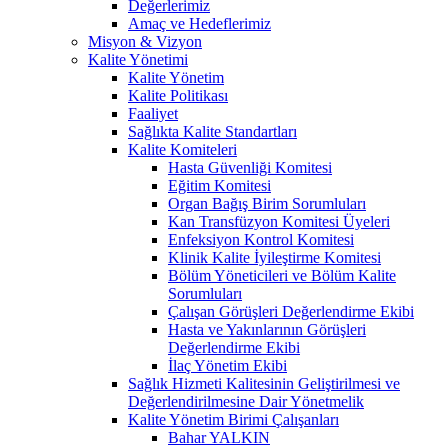
Değerlerimiz
Amaç ve Hedeflerimiz
Misyon & Vizyon
Kalite Yönetimi
Kalite Yönetim
Kalite Politikası
Faaliyet
Sağlıkta Kalite Standartları
Kalite Komiteleri
Hasta Güvenliği Komitesi
Eğitim Komitesi
Organ Bağış Birim Sorumluları
Kan Transfüzyon Komitesi Üyeleri
Enfeksiyon Kontrol Komitesi
Klinik Kalite İyileştirme Komitesi
Bölüm Yöneticileri ve Bölüm Kalite
Sorumluları
Çalışan Görüşleri Değerlendirme Ekibi
Hasta ve Yakınlarının Görüşleri
Değerlendirme Ekibi
İlaç Yönetim Ekibi
Sağlık Hizmeti Kalitesinin Geliştirilmesi ve
Değerlendirilmesine Dair Yönetmelik
Kalite Yönetim Birimi Çalışanları
Bahar YALKIN