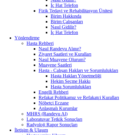
İç Hat Telefon
Fizik Tedavi ve Rehabilitasyon Ünitesi
Birim Hakkında
Birim Çalışanları
Nasıl Gidilir?
İç Hat Telefon
Yönlendirme
Hasta Rehberi
Nasıl Randevu Alınır?
Ziyaret Saatleri ve Kuralları
Nasıl Muayene Olurum?
Muayene Saatleri
Hasta - Çalışan Hakları ve Sorumlulukları
Hasta Hakları Yönetmeliği
Hekim Seçme Hakkı
Hasta Sorumlulukları
Engelli Rehberi
Refakat Politikamız ve Refakatçi Kuralları
Nöbetçi Eczane
Anlaşmalı Kurumlar
MHRS (Randevu Al)
Laboratuvar Tetkik Sonuçları
Radyoloji Rapor Sonuçları
İletişim & Ulaşım