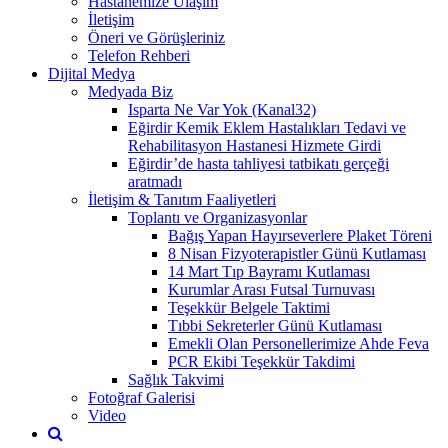
Hastanemize Ulaşım
İletişim
Öneri ve Görüşleriniz
Telefon Rehberi
Dijital Medya
Medyada Biz
Isparta Ne Var Yok (Kanal32)
Eğirdir Kemik Eklem Hastalıkları Tedavi ve
Rehabilitasyon Hastanesi Hizmete Girdi
Eğirdir’de hasta tahliyesi tatbikatı gerçeği
aratmadı
İletişim & Tanıtım Faaliyetleri
Toplantı ve Organizasyonlar
Bağış Yapan Hayırseverlere Plaket Töreni
8 Nisan Fizyoterapistler Günü Kutlaması
14 Mart Tıp Bayramı Kutlaması
Kurumlar Arası Futsal Turnuvası
Teşekkür Belgele Taktimi
Tıbbi Sekreterler Günü Kutlaması
Emekli Olan Personellerimize Ahde Feva
PCR Ekibi Teşekkür Takdimi
Sağlık Takvimi
Fotoğraf Galerisi
Video