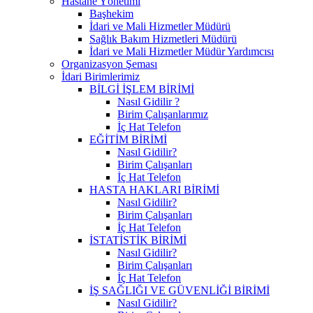
Hastane Yönetimi
Başhekim
İdari ve Mali Hizmetler Müdürü
Sağlık Bakım Hizmetleri Müdürü
İdari ve Mali Hizmetler Müdür Yardımcısı
Organizasyon Şeması
İdari Birimlerimiz
BİLGİ İŞLEM BİRİMİ
Nasıl Gidilir ?
Birim Çalışanlarımız
İç Hat Telefon
EĞİTİM BİRİMİ
Nasıl Gidilir?
Birim Çalışanları
İç Hat Telefon
HASTA HAKLARI BİRİMİ
Nasıl Gidilir?
Birim Çalışanları
İç Hat Telefon
İSTATİSTİK BİRİMİ
Nasıl Gidilir?
Birim Çalışanları
İç Hat Telefon
İŞ SAĞLIĞI VE GÜVENLİĞİ BİRİMİ
Nasıl Gidilir?