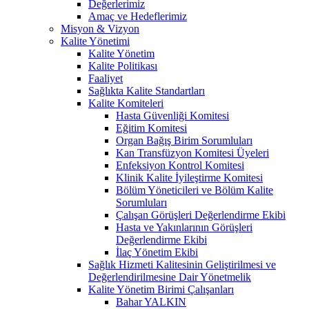
Değerlerimiz
Amaç ve Hedeflerimiz
Misyon & Vizyon
Kalite Yönetimi
Kalite Yönetim
Kalite Politikası
Faaliyet
Sağlıkta Kalite Standartları
Kalite Komiteleri
Hasta Güvenliği Komitesi
Eğitim Komitesi
Organ Bağış Birim Sorumluları
Kan Transfüzyon Komitesi Üyeleri
Enfeksiyon Kontrol Komitesi
Klinik Kalite İyileştirme Komitesi
Bölüm Yöneticileri ve Bölüm Kalite
Sorumluları
Çalışan Görüşleri Değerlendirme Ekibi
Hasta ve Yakınlarının Görüşleri
Değerlendirme Ekibi
İlaç Yönetim Ekibi
Sağlık Hizmeti Kalitesinin Geliştirilmesi ve
Değerlendirilmesine Dair Yönetmelik
Kalite Yönetim Birimi Çalışanları
Bahar YALKIN