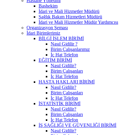
Hastane Yönetimi
Başhekim
İdari ve Mali Hizmetler Müdürü
Sağlık Bakım Hizmetleri Müdürü
İdari ve Mali Hizmetler Müdür Yardımcısı
Organizasyon Şeması
İdari Birimlerimiz
BİLGİ İŞLEM BİRİMİ
Nasıl Gidilir ?
Birim Çalışanlarımız
İç Hat Telefon
EĞİTİM BİRİMİ
Nasıl Gidilir?
Birim Çalışanları
İç Hat Telefon
HASTA HAKLARI BİRİMİ
Nasıl Gidilir?
Birim Çalışanları
İç Hat Telefon
İSTATİSTİK BİRİMİ
Nasıl Gidilir?
Birim Çalışanları
İç Hat Telefon
İŞ SAĞLIĞI VE GÜVENLİĞİ BİRİMİ
Nasıl Gidilir?