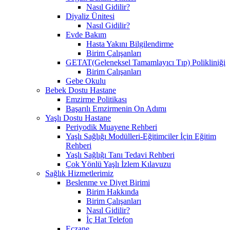
Nasıl Gidilir?
Diyaliz Ünitesi
Nasıl Gidilir?
Evde Bakım
Hasta Yakını Bilgilendirme
Birim Çalışanları
GETAT(Geleneksel Tamamlayıcı Tıp) Polikliniği
Birim Çalışanları
Gebe Okulu
Bebek Dostu Hastane
Emzirme Politikası
Başarılı Emzirmenin On Adımı
Yaşlı Dostu Hastane
Periyodik Muayene Rehberi
Yaşlı Sağlığı Modülleri-Eğitimciler İçin Eğitim
Rehberi
Yaşlı Sağlığı Tanı Tedavi Rehberi
Çok Yönlü Yaşlı İzlem Kılavuzu
Sağlık Hizmetlerimiz
Beslenme ve Diyet Birimi
Birim Hakkında
Birim Çalışanları
Nasıl Gidilir?
İç Hat Telefon
Eczane