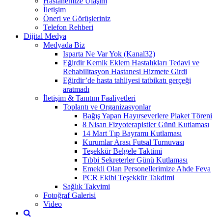
Hastanemize Ulaşım
İletişim
Öneri ve Görüşleriniz
Telefon Rehberi
Dijital Medya
Medyada Biz
Isparta Ne Var Yok (Kanal32)
Eğirdir Kemik Eklem Hastalıkları Tedavi ve
Rehabilitasyon Hastanesi Hizmete Girdi
Eğirdir’de hasta tahliyesi tatbikatı gerçeği
aratmadı
İletişim & Tanıtım Faaliyetleri
Toplantı ve Organizasyonlar
Bağış Yapan Hayırseverlere Plaket Töreni
8 Nisan Fizyoterapistler Günü Kutlaması
14 Mart Tıp Bayramı Kutlaması
Kurumlar Arası Futsal Turnuvası
Teşekkür Belgele Taktimi
Tıbbi Sekreterler Günü Kutlaması
Emekli Olan Personellerimize Ahde Feva
PCR Ekibi Teşekkür Takdimi
Sağlık Takvimi
Fotoğraf Galerisi
Video