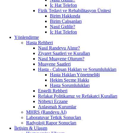
İç Hat Telefon
Fizik Tedavi ve Rehabilitasyon Ünitesi
Birim Hakkında
Birim Çalışanları
Nasıl Gidilir?
İç Hat Telefon
Yönlendirme
Hasta Rehberi
Nasıl Randevu Alınır?
Ziyaret Saatleri ve Kuralları
Nasıl Muayene Olurum?
Muayene Saatleri
Hasta - Çalışan Hakları ve Sorumlulukları
Hasta Hakları Yönetmeliği
Hekim Seçme Hakkı
Hasta Sorumlulukları
Engelli Rehberi
Refakat Politikamız ve Refakatçi Kuralları
Nöbetçi Eczane
Anlaşmalı Kurumlar
MHRS (Randevu Al)
Laboratuvar Tetkik Sonuçları
Radyoloji Rapor Sonuçları
İletişim & Ulaşım