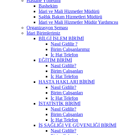
Hastane Yönetimi
Başhekim
İdari ve Mali Hizmetler Müdürü
Sağlık Bakım Hizmetleri Müdürü
İdari ve Mali Hizmetler Müdür Yardımcısı
Organizasyon Şeması
İdari Birimlerimiz
BİLGİ İŞLEM BİRİMİ
Nasıl Gidilir ?
Birim Çalışanlarımız
İç Hat Telefon
EĞİTİM BİRİMİ
Nasıl Gidilir?
Birim Çalışanları
İç Hat Telefon
HASTA HAKLARI BİRİMİ
Nasıl Gidilir?
Birim Çalışanları
İç Hat Telefon
İSTATİSTİK BİRİMİ
Nasıl Gidilir?
Birim Çalışanları
İç Hat Telefon
İŞ SAĞLIĞI VE GÜVENLİĞİ BİRİMİ
Nasıl Gidilir?