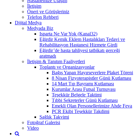
Hastanemize Ulaşım
İletişim
Öneri ve Görüşleriniz
Telefon Rehberi
Dijital Medya
Medyada Biz
Isparta Ne Var Yok (Kanal32)
Eğirdir Kemik Eklem Hastalıkları Tedavi ve
Rehabilitasyon Hastanesi Hizmete Girdi
Eğirdir’de hasta tahliyesi tatbikatı gerçeği
aratmadı
İletişim & Tanıtım Faaliyetleri
Toplantı ve Organizasyonlar
Bağış Yapan Hayırseverlere Plaket Töreni
8 Nisan Fizyoterapistler Günü Kutlaması
14 Mart Tıp Bayramı Kutlaması
Kurumlar Arası Futsal Turnuvası
Teşekkür Belgele Taktimi
Tıbbi Sekreterler Günü Kutlaması
Emekli Olan Personellerimize Ahde Feva
PCR Ekibi Teşekkür Takdimi
Sağlık Takvimi
Fotoğraf Galerisi
Video