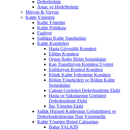
Değerlerimiz
Amaç ve Hedeflerimiz
Misyon & Vizyon
Kalite Yönetimi
Kalite Yönetim
Kalite Politikası
Faaliyet
Sağlıkta Kalite Standartları
Kalite Komiteleri
Hasta Güvenliği Komitesi
Eğitim Komitesi
Organ Bağış Birim Sorumluları
Kan Transfüzyon Komitesi Üyeleri
Enfeksiyon Kontrol Komitesi
Klinik Kalite İyileştirme Komitesi
Bölüm Yöneticileri ve Bölüm Kalite
Sorumluları
Çalışan Görüşleri Değerlendirme Ekibi
Hasta ve Yakınlarının Görüşleri
Değerlendirme Ekibi
İlaç Yönetim Ekibi
Sağlık Hizmeti Kalitesinin Geliştirilmesi ve
Değerlendirilmesine Dair Yönetmelik
Kalite Yönetim Birimi Çalışanları
Bahar YALKIN