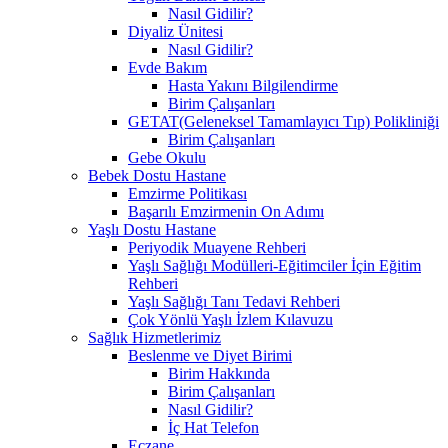
Nasıl Gidilir?
Diyaliz Ünitesi
Nasıl Gidilir?
Evde Bakım
Hasta Yakını Bilgilendirme
Birim Çalışanları
GETAT(Geleneksel Tamamlayıcı Tıp) Polikliniği
Birim Çalışanları
Gebe Okulu
Bebek Dostu Hastane
Emzirme Politikası
Başarılı Emzirmenin On Adımı
Yaşlı Dostu Hastane
Periyodik Muayene Rehberi
Yaşlı Sağlığı Modülleri-Eğitimciler İçin Eğitim
Rehberi
Yaşlı Sağlığı Tanı Tedavi Rehberi
Çok Yönlü Yaşlı İzlem Kılavuzu
Sağlık Hizmetlerimiz
Beslenme ve Diyet Birimi
Birim Hakkında
Birim Çalışanları
Nasıl Gidilir?
İç Hat Telefon
Eczane