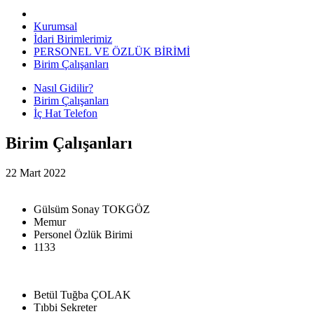
Kurumsal
İdari Birimlerimiz
PERSONEL VE ÖZLÜK BİRİMİ
Birim Çalışanları
Nasıl Gidilir?
Birim Çalışanları
İç Hat Telefon
Birim Çalışanları
22 Mart 2022
Gülsüm Sonay TOKGÖZ
Memur
Personel Özlük Birimi
1133
Betül Tuğba ÇOLAK
Tıbbi Sekreter