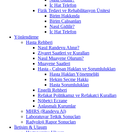
İç Hat Telefon
Fizik Tedavi ve Rehabilitasyon Ünitesi
Birim Hakkında
Birim Çalışanları
Nasıl Gidilir?
İç Hat Telefon
Yönlendirme
Hasta Rehberi
Nasıl Randevu Alınır?
Ziyaret Saatleri ve Kuralları
Nasıl Muayene Olurum?
Muayene Saatleri
Hasta - Çalışan Hakları ve Sorumlulukları
Hasta Hakları Yönetmeliği
Hekim Seçme Hakkı
Hasta Sorumlulukları
Engelli Rehberi
Refakat Politikamız ve Refakatçi Kuralları
Nöbetçi Eczane
Anlaşmalı Kurumlar
MHRS (Randevu Al)
Laboratuvar Tetkik Sonuçları
Radyoloji Rapor Sonuçları
İletişim & Ulaşım