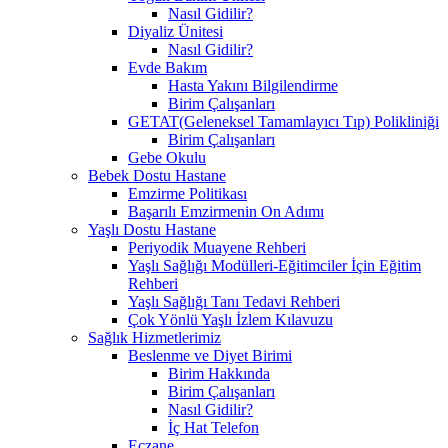
Nasıl Gidilir?
Diyaliz Ünitesi
Nasıl Gidilir?
Evde Bakım
Hasta Yakını Bilgilendirme
Birim Çalışanları
GETAT(Geleneksel Tamamlayıcı Tıp) Polikliniği
Birim Çalışanları
Gebe Okulu
Bebek Dostu Hastane
Emzirme Politikası
Başarılı Emzirmenin On Adımı
Yaşlı Dostu Hastane
Periyodik Muayene Rehberi
Yaşlı Sağlığı Modülleri-Eğitimciler İçin Eğitim
Rehberi
Yaşlı Sağlığı Tanı Tedavi Rehberi
Çok Yönlü Yaşlı İzlem Kılavuzu
Sağlık Hizmetlerimiz
Beslenme ve Diyet Birimi
Birim Hakkında
Birim Çalışanları
Nasıl Gidilir?
İç Hat Telefon
Eczane