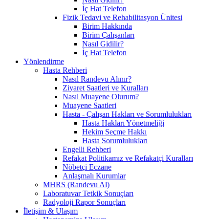
İç Hat Telefon
Fizik Tedavi ve Rehabilitasyon Ünitesi
Birim Hakkında
Birim Çalışanları
Nasıl Gidilir?
İç Hat Telefon
Yönlendirme
Hasta Rehberi
Nasıl Randevu Alınır?
Ziyaret Saatleri ve Kuralları
Nasıl Muayene Olurum?
Muayene Saatleri
Hasta - Çalışan Hakları ve Sorumlulukları
Hasta Hakları Yönetmeliği
Hekim Seçme Hakkı
Hasta Sorumlulukları
Engelli Rehberi
Refakat Politikamız ve Refakatçi Kuralları
Nöbetçi Eczane
Anlaşmalı Kurumlar
MHRS (Randevu Al)
Laboratuvar Tetkik Sonuçları
Radyoloji Rapor Sonuçları
İletişim & Ulaşım