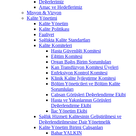
Değerlerimiz
Amaç ve Hedeflerimiz
Misyon & Vizyon
Kalite Yönetimi
Kalite Yönetim
Kalite Politikası
Faaliyet
Sağlıkta Kalite Standartları
Kalite Komiteleri
Hasta Güvenliği Komitesi
Eğitim Komitesi
Organ Bağış Birim Sorumluları
Kan Transfüzyon Komitesi Üyeleri
Enfeksiyon Kontrol Komitesi
Klinik Kalite İyileştirme Komitesi
Bölüm Yöneticileri ve Bölüm Kalite
Sorumluları
Çalışan Görüşleri Değerlendirme Ekibi
Hasta ve Yakınlarının Görüşleri
Değerlendirme Ekibi
İlaç Yönetim Ekibi
Sağlık Hizmeti Kalitesinin Geliştirilmesi ve
Değerlendirilmesine Dair Yönetmelik
Kalite Yönetim Birimi Çalışanları
Bahar YALKIN