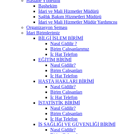
Hastane Yönetimi
Başhekim
İdari ve Mali Hizmetler Müdürü
Sağlık Bakım Hizmetleri Müdürü
İdari ve Mali Hizmetler Müdür Yardımcısı
Organizasyon Şeması
İdari Birimlerimiz
BİLGİ İŞLEM BİRİMİ
Nasıl Gidilir ?
Birim Çalışanlarımız
İç Hat Telefon
EĞİTİM BİRİMİ
Nasıl Gidilir?
Birim Çalışanları
İç Hat Telefon
HASTA HAKLARI BİRİMİ
Nasıl Gidilir?
Birim Çalışanları
İç Hat Telefon
İSTATİSTİK BİRİMİ
Nasıl Gidilir?
Birim Çalışanları
İç Hat Telefon
İŞ SAĞLIĞI VE GÜVENLİĞİ BİRİMİ
Nasıl Gidilir?