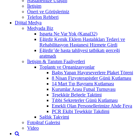
Hastanemize Ulaşım
İletişim
Öneri ve Görüşleriniz
Telefon Rehberi
Dijital Medya
Medyada Biz
Isparta Ne Var Yok (Kanal32)
Eğirdir Kemik Eklem Hastalıkları Tedavi ve
Rehabilitasyon Hastanesi Hizmete Girdi
Eğirdir’de hasta tahliyesi tatbikatı gerçeği
aratmadı
İletişim & Tanıtım Faaliyetleri
Toplantı ve Organizasyonlar
Bağış Yapan Hayırseverlere Plaket Töreni
8 Nisan Fizyoterapistler Günü Kutlaması
14 Mart Tıp Bayramı Kutlaması
Kurumlar Arası Futsal Turnuvası
Teşekkür Belgele Taktimi
Tıbbi Sekreterler Günü Kutlaması
Emekli Olan Personellerimize Ahde Feva
PCR Ekibi Teşekkür Takdimi
Sağlık Takvimi
Fotoğraf Galerisi
Video