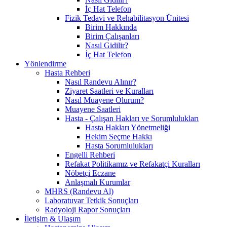
İç Hat Telefon
Fizik Tedavi ve Rehabilitasyon Ünitesi
Birim Hakkında
Birim Çalışanları
Nasıl Gidilir?
İç Hat Telefon
Yönlendirme
Hasta Rehberi
Nasıl Randevu Alınır?
Ziyaret Saatleri ve Kuralları
Nasıl Muayene Olurum?
Muayene Saatleri
Hasta - Çalışan Hakları ve Sorumlulukları
Hasta Hakları Yönetmeliği
Hekim Seçme Hakkı
Hasta Sorumlulukları
Engelli Rehberi
Refakat Politikamız ve Refakatçi Kuralları
Nöbetçi Eczane
Anlaşmalı Kurumlar
MHRS (Randevu Al)
Laboratuvar Tetkik Sonuçları
Radyoloji Rapor Sonuçları
İletişim & Ulaşım