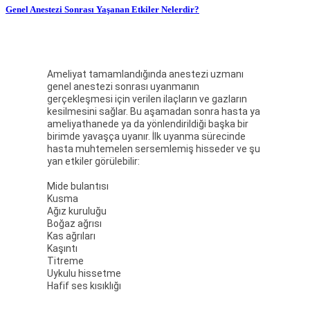
Genel Anestezi Sonrası Yaşanan Etkiler Nelerdir?
Ameliyat tamamlandığında anestezi uzmanı
genel anestezi sonrası uyanmanın
gerçekleşmesi için verilen ilaçların ve gazların
kesilmesini sağlar. Bu aşamadan sonra hasta ya
ameliyathanede ya da yönlendirildiği başka bir
birimde yavaşça uyanır. İlk uyanma sürecinde
hasta muhtemelen sersemlemiş hisseder ve şu
yan etkiler görülebilir:
Mide bulantısı
Kusma
Ağız kuruluğu
Boğaz ağrısı
Kas ağrıları
Kaşıntı
Titreme
Uykulu hissetme
Hafif ses kısıklığı