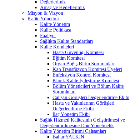
Değerlerimiz
Amaç ve Hedeflerimiz
Misyon & Vizyon
Kalite Yönetimi
Kalite Yönetim
Kalite Politikası
Faaliyet
Sağlıkta Kalite Standartları
Kalite Komiteleri
Hasta Güvenliği Komitesi
Eğitim Komitesi
Organ Bağış Birim Sorumluları
Kan Transfüzyon Komitesi Üyeleri
Enfeksiyon Kontrol Komitesi
Klinik Kalite İyileştirme Komitesi
Bölüm Yöneticileri ve Bölüm Kalite
Sorumluları
Çalışan Görüşleri Değerlendirme Ekibi
Hasta ve Yakınlarının Görüşleri
Değerlendirme Ekibi
İlaç Yönetim Ekibi
Sağlık Hizmeti Kalitesinin Geliştirilmesi ve
Değerlendirilmesine Dair Yönetmelik
Kalite Yönetim Birimi Çalışanları
Bahar YALKIN