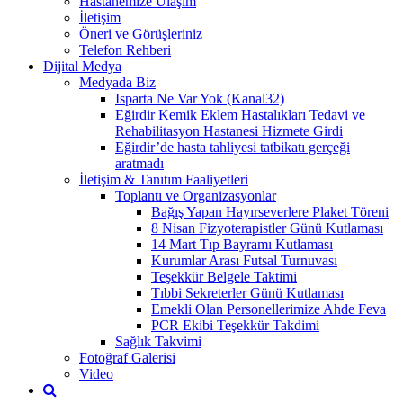
Hastanemize Ulaşım
İletişim
Öneri ve Görüşleriniz
Telefon Rehberi
Dijital Medya
Medyada Biz
Isparta Ne Var Yok (Kanal32)
Eğirdir Kemik Eklem Hastalıkları Tedavi ve
Rehabilitasyon Hastanesi Hizmete Girdi
Eğirdir’de hasta tahliyesi tatbikatı gerçeği
aratmadı
İletişim & Tanıtım Faaliyetleri
Toplantı ve Organizasyonlar
Bağış Yapan Hayırseverlere Plaket Töreni
8 Nisan Fizyoterapistler Günü Kutlaması
14 Mart Tıp Bayramı Kutlaması
Kurumlar Arası Futsal Turnuvası
Teşekkür Belgele Taktimi
Tıbbi Sekreterler Günü Kutlaması
Emekli Olan Personellerimize Ahde Feva
PCR Ekibi Teşekkür Takdimi
Sağlık Takvimi
Fotoğraf Galerisi
Video