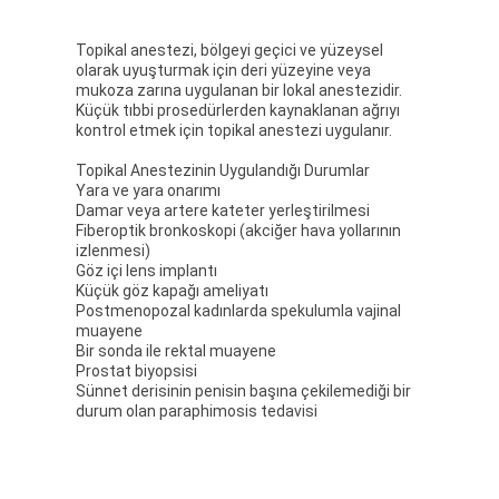
Topikal anestezi, bölgeyi geçici ve yüzeysel
olarak uyuşturmak için deri yüzeyine veya
mukoza zarına uygulanan bir lokal anestezidir.
Küçük tıbbi prosedürlerden kaynaklanan ağrıyı
kontrol etmek için topikal anestezi uygulanır.
Topikal Anestezinin Uygulandığı Durumlar
Yara ve yara onarımı
Damar veya artere kateter yerleştirilmesi
Fiberoptik bronkoskopi (akciğer hava yollarının
izlenmesi)
Göz içi lens implantı
Küçük göz kapağı ameliyatı
Postmenopozal kadınlarda spekulumla vajinal
muayene
Bir sonda ile rektal muayene
Prostat biyopsisi
Sünnet derisinin penisin başına çekilemediği bir
durum olan paraphimosis tedavisi