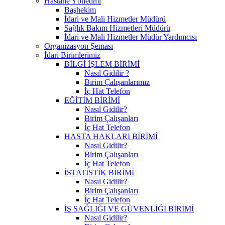
Hastane Yönetimi
Başhekim
İdari ve Mali Hizmetler Müdürü
Sağlık Bakım Hizmetleri Müdürü
İdari ve Mali Hizmetler Müdür Yardımcısı
Organizasyon Şeması
İdari Birimlerimiz
BİLGİ İŞLEM BİRİMİ
Nasıl Gidilir ?
Birim Çalışanlarımız
İç Hat Telefon
EĞİTİM BİRİMİ
Nasıl Gidilir?
Birim Çalışanları
İç Hat Telefon
HASTA HAKLARI BİRİMİ
Nasıl Gidilir?
Birim Çalışanları
İç Hat Telefon
İSTATİSTİK BİRİMİ
Nasıl Gidilir?
Birim Çalışanları
İç Hat Telefon
İŞ SAĞLIĞI VE GÜVENLİĞİ BİRİMİ
Nasıl Gidilir?