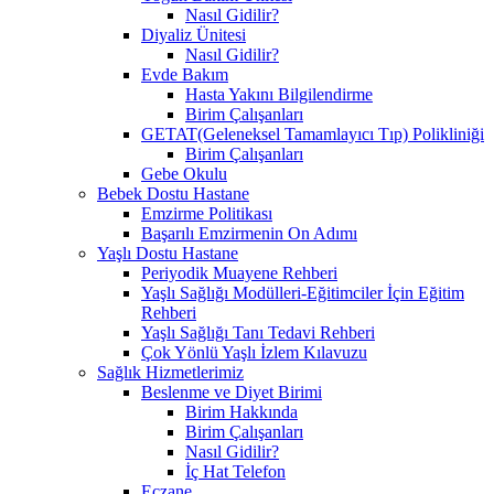
Nasıl Gidilir?
Diyaliz Ünitesi
Nasıl Gidilir?
Evde Bakım
Hasta Yakını Bilgilendirme
Birim Çalışanları
GETAT(Geleneksel Tamamlayıcı Tıp) Polikliniği
Birim Çalışanları
Gebe Okulu
Bebek Dostu Hastane
Emzirme Politikası
Başarılı Emzirmenin On Adımı
Yaşlı Dostu Hastane
Periyodik Muayene Rehberi
Yaşlı Sağlığı Modülleri-Eğitimciler İçin Eğitim
Rehberi
Yaşlı Sağlığı Tanı Tedavi Rehberi
Çok Yönlü Yaşlı İzlem Kılavuzu
Sağlık Hizmetlerimiz
Beslenme ve Diyet Birimi
Birim Hakkında
Birim Çalışanları
Nasıl Gidilir?
İç Hat Telefon
Eczane