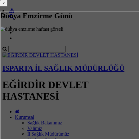
×
×
Dünya Emzirme Günü
ISPARTA İL SAĞLIK MÜDÜRLÜĞÜ
EĞİRDİR DEVLET
HASTANESİ
Kurumsal
Sağlık Bakanımız
Valimiz
İl Sağlık Müdürümüz