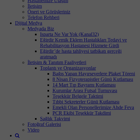
Hastanemize Ulaşım
İletişim
Öneri ve Görüşleriniz
Telefon Rehberi
Dijital Medya
Medyada Biz
Isparta Ne Var Yok (Kanal32)
Eğirdir Kemik Eklem Hastalıkları Tedavi ve
Rehabilitasyon Hastanesi Hizmete Girdi
Eğirdir’de hasta tahliyesi tatbikatı gerçeği
aratmadı
İletişim & Tanıtım Faaliyetleri
Toplantı ve Organizasyonlar
Bağış Yapan Hayırseverlere Plaket Töreni
8 Nisan Fizyoterapistler Günü Kutlaması
14 Mart Tıp Bayramı Kutlaması
Kurumlar Arası Futsal Turnuvası
Teşekkür Belgele Taktimi
Tıbbi Sekreterler Günü Kutlaması
Emekli Olan Personellerimize Ahde Feva
PCR Ekibi Teşekkür Takdimi
Sağlık Takvimi
Fotoğraf Galerisi
Video