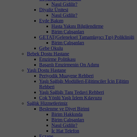
Nasıl Gidilir?
Diyaliz Ünitesi
Nasıl Gidilir?
Evde Bakım
Hasta Yakını Bilgilendirme
Birim Çalışanları
GETAT(Geleneksel Tamamlayıcı Tıp) Polikliniği
Birim Çalışanları
Gebe Okulu
Bebek Dostu Hastane
Emzirme Politikası
Başarılı Emzirmenin On Adımı
Yaşlı Dostu Hastane
Periyodik Muayene Rehberi
Yaşlı Sağlığı Modülleri-Eğitimciler İçin Eğitim
Rehberi
Yaşlı Sağlığı Tanı Tedavi Rehberi
Çok Yönlü Yaşlı İzlem Kılavuzu
Sağlık Hizmetlerimiz
Beslenme ve Diyet Birimi
Birim Hakkında
Birim Çalışanları
Nasıl Gidilir?
İç Hat Telefon
Eczane