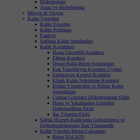
Değerlerimiz
Amaç ve Hedeflerimiz
Misyon & Vizyon
Kalite Yönetimi
Kalite Yönetim
Kalite Politikası
Faaliyet
Sağlıkta Kalite Standartları
Kalite Komiteleri
Hasta Güvenliği Komitesi
Eğitim Komitesi
Organ Bağış Birim Sorumluları
Kan Transfüzyon Komitesi Üyeleri
Enfeksiyon Kontrol Komitesi
Klinik Kalite İyileştirme Komitesi
Bölüm Yöneticileri ve Bölüm Kalite
Sorumluları
Çalışan Görüşleri Değerlendirme Ekibi
Hasta ve Yakınlarının Görüşleri
Değerlendirme Ekibi
İlaç Yönetim Ekibi
Sağlık Hizmeti Kalitesinin Geliştirilmesi ve
Değerlendirilmesine Dair Yönetmelik
Kalite Yönetim Birimi Çalışanları
Bahar YALKIN