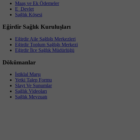
Maaş ve Ek Ödemeler
E_Devlet
Sağlık Köşesi
Eğirdir Sağlık Kuruluşları
Eğirdir Aile Sağlığı Merkezleri
Eğirdir Toplum Sağlığı Merkezi
Eğirdir İlçe Sağlık Müdürlüğü
Dökümanlar
İstiklal Marşı
Yetki Talep Formu
Slayt Ve Sunumlar
Sağlık Videoları
Sağlık Mevzuatı