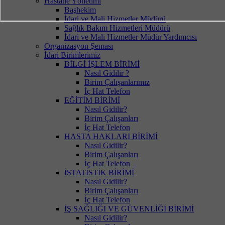
Hastane Yönetimi
Başhekim
İdari ve Mali Hizmetler Müdürü
Sağlık Bakım Hizmetleri Müdürü
İdari ve Mali Hizmetler Müdür Yardımcısı
Organizasyon Şeması
İdari Birimlerimiz
BİLGİ İŞLEM BİRİMİ
Nasıl Gidilir ?
Birim Çalışanlarımız
İç Hat Telefon
EĞİTİM BİRİMİ
Nasıl Gidilir?
Birim Çalışanları
İç Hat Telefon
HASTA HAKLARI BİRİMİ
Nasıl Gidilir?
Birim Çalışanları
İç Hat Telefon
İSTATİSTİK BİRİMİ
Nasıl Gidilir?
Birim Çalışanları
İç Hat Telefon
İŞ SAĞLIĞI VE GÜVENLİĞİ BİRİMİ
Nasıl Gidilir?