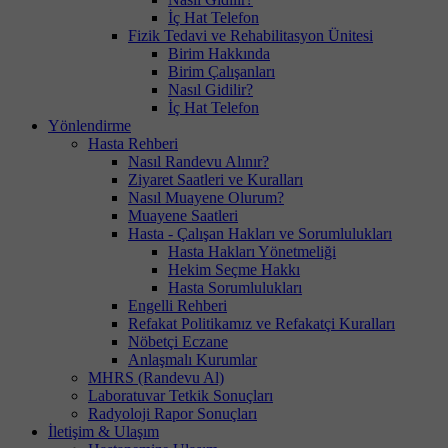
İç Hat Telefon
Fizik Tedavi ve Rehabilitasyon Ünitesi
Birim Hakkında
Birim Çalışanları
Nasıl Gidilir?
İç Hat Telefon
Yönlendirme
Hasta Rehberi
Nasıl Randevu Alınır?
Ziyaret Saatleri ve Kuralları
Nasıl Muayene Olurum?
Muayene Saatleri
Hasta - Çalışan Hakları ve Sorumlulukları
Hasta Hakları Yönetmeliği
Hekim Seçme Hakkı
Hasta Sorumlulukları
Engelli Rehberi
Refakat Politikamız ve Refakatçi Kuralları
Nöbetçi Eczane
Anlaşmalı Kurumlar
MHRS (Randevu Al)
Laboratuvar Tetkik Sonuçları
Radyoloji Rapor Sonuçları
İletişim & Ulaşım